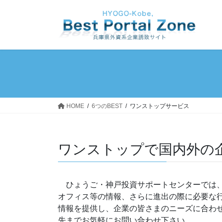
コ
ナ
ン
ビ
テ
ゲ
ン
ー
ツ
シ
へ
ョ
ス
ン
キ
に
ッ
移
HOME
6つのBEST
ワンストップサービス
プ
動
ワンストップで国内外の
ひょうご・神戸投資サポートセンターでは、
オフィス等の情報、さらに進出の際に必要な
情報を提供し、企業の皆さまのニーズに合わ
先までお気軽にお問い合わせ下さい。