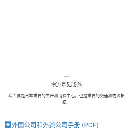
人力资源
大学入学率约为 66%，远高于全国平均水平，在 47 个都道府县中
排名第三。
物流基础设施
兵库县是日本重要的生产和消费中心，也是重要的交通和物流枢
纽。
外国公司和外资公司手册 (PDF)