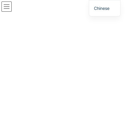
跳
跳
Chinese
至
至
内
导
容
航