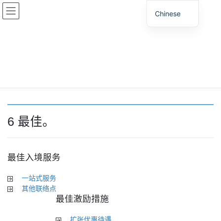
跳
跳
Chinese
至
至
内
导
容
航
6 最佳。
家
6 最佳。
6 最佳。
最佳入境服务
一站式服务
其他联络点
最佳激励措施
扩张优惠待遇