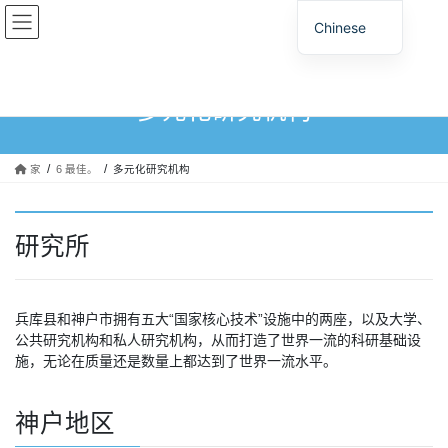
跳
跳
Chinese
至
至
内
导
容
航
多元化研究机构
家
6 最佳。
多元化研究机构
研究所
兵库县和神户市拥有五大“国家核心技术”设施中的两座，以及大学、
公共研究机构和私人研究机构，从而打造了世界一流的科研基础设
施，无论在质量还是数量上都达到了世界一流水平。
神户地区