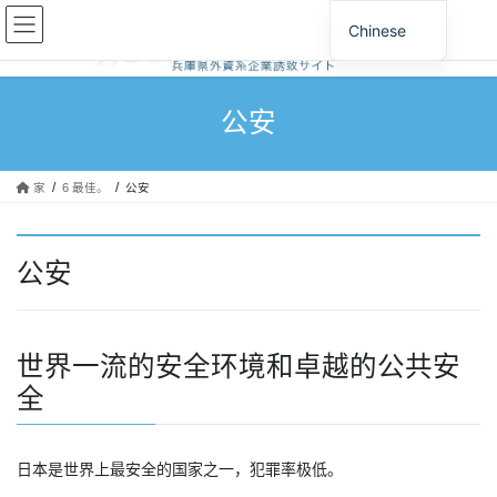
跳
跳
Chinese
至
至
内
导
容
航
公安
家
6 最佳。
公安
公安
世界一流的安全环境和卓越的公共安
全
日本是世界上最安全的国家之一，犯罪率极低。