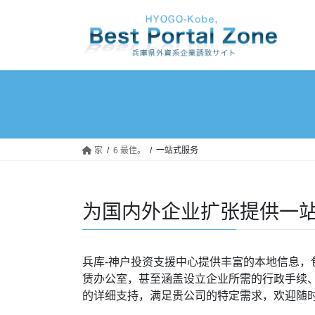
跳
跳
至
至
内
导
容
航
家
6 最佳。
一站式服务
为国内外企业扩张提供一
兵库-神户投资支援中心提供丰富的本地信息，
赁办公室，甚至涵盖设立企业所需的行政手续
的详细支持，满足贵公司的特定需求，欢迎随