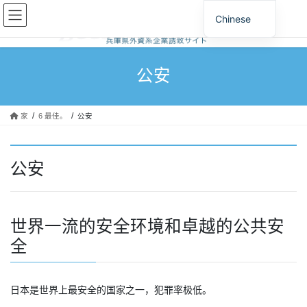
跳
跳
Chinese
至
至
内
导
容
航
公安
家
6 最佳。
公安
公安
世界一流的安全环境和卓越的公共安
全
日本是世界上最安全的国家之一，犯罪率极低。