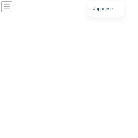
コ
ナ
Japanese
ン
ビ
テ
ゲ
ン
ー
ツ
シ
進出に対する優遇制度
へ
ョ
ス
ン
キ
に
HOME
6つのBEST
進出に対する優遇制度
ッ
移
プ
動
外国・外資系企業向け進出支援制度
「立地促進事業」
であるとして県に認定された新規創業又
は県外から移転する外国・外資系企業に対して、一定の条
件の下、進出支援制度を設けています