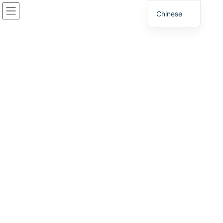
跳
跳
Chinese
至
至
内
导
容
航
消息
家
消息
我们将参加“2026商业选址博览会”！我们支持您拓展在兵库县的业务。
2026年6月9日
/ 上次更新 :
2026年6月9日
消息
我们将参加“2026商业选址博览会”！
我们支持您拓展在兵库县的业务。
兵库县商业支援中心东京分部将参加“2026商业选址博览会”，该博
览会旨在促进企业持续增长和发展的战略性商业选址。
我们将宣传兵库县具有吸引力的营商环境，并为希望在兵库县扩张