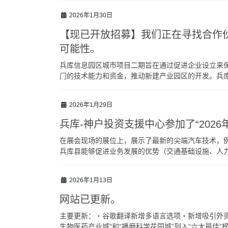
2026年1月30日
【现已开放招募】我们正在寻找合作
可能性。
兵库信息园区城市项目二期旨在通过促进企业设立来
门的技术能力和资金，推动新建产业园区的开发。兵库
2026年1月29日
兵库-神户投资支援中心参加了“2026
在展会现场的展位上，展示了最新的尖端汽车技术，
兵库县能够促进业务发展的优势（交通基础设施、人
2026年1月13日
网站已更新。
主要更新：・谷歌翻译新增多语言选项・新增吸引外
生物医药产业城”和“播磨科学花园城”列入“六大最佳”榜单 [