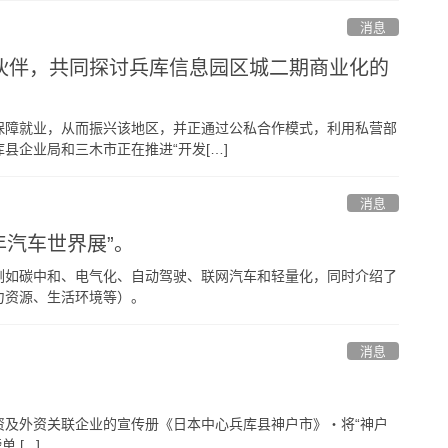
消息
伙伴，共同探讨兵库信息园区城二期商业化的
保障就业，从而振兴该地区，并正通过公私合作模式，利用私营部
县企业局和三木市正在推进“开发[…]
消息
年汽车世界展”。
例如碳中和、电气化、自动驾驶、联网汽车和轻量化，同时介绍了
力资源、生活环境等）。
消息
资及外资关联企业的宣传册《日本中心兵库县神户市》・将“神户
...]