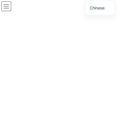
跳
跳
Chinese
到
至
内
导
容
航
研讨会
家
研讨会
【现正招募】兵库县支援网络研讨会即将举行！
2026年1月30日
/ 上次更新 :
2026年2月19日
研讨会
【现正招募】兵库县支援网络研讨会
即将举行！
我们将简要介绍兵库县的投资环境（具有诸多优势）、工业用地信
息以及兵库县提供的支持方案（包括补贴和减税）。
1. 日期和时间