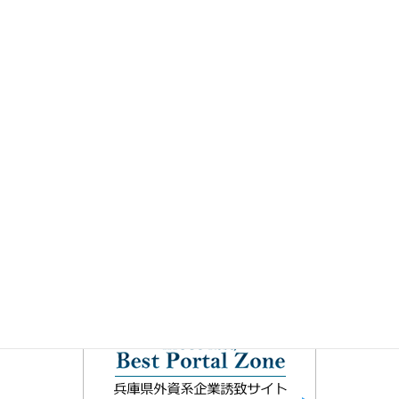
公益财团法人兵库县产业再生中心
兵库县产业劳动部地方产业配置课
兵库县企业局
兵库县土地开发公司
神户市商务拓展综合基地
神户医疗产业城