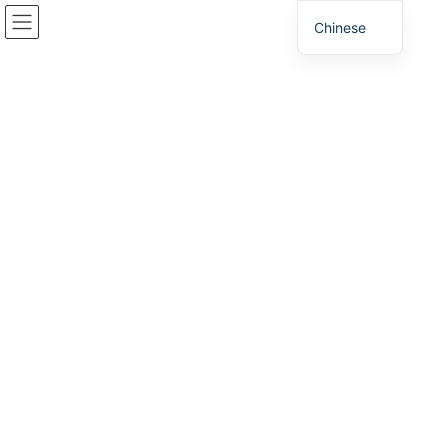
跳
跳
Chinese
到
至
内
导
容
航
注意
家
注意
网站已更新。
2026年3月25日
/ 上次更新 :
2026年3月25日
注意
网站已更新。
主要更新：
- 添加了位置地图（谷歌地图），显示了每个工业园区的边界。
お知らせ
分类目录