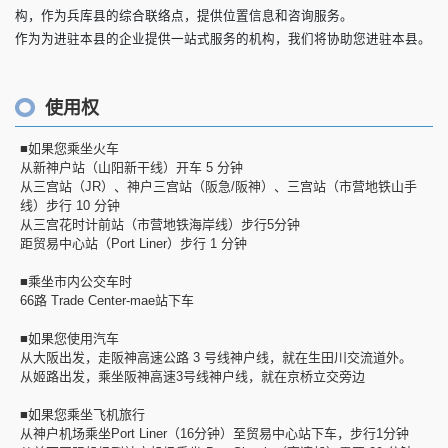
构，作为兵库县的综合联络点，提供位置信息和咨询服务。
作为为进驻本县的企业提供一站式服务的机构，我们将协助您进驻本县。
使用权
■如果您乘坐火车
从新神户站（山阳新干线）开车 5 分钟
从三宫站（JR）、神户三宫站（阪急/阪神）、三宫站（市营地铁山手
线）步行 10 分钟
从三宫花时计前站（市营地铁海岸线）步行5分钟
距贸易中心站（Port Liner）步行 1 分钟
■乘坐市内公交车时
66路 Trade Center-mae站下车
■如果您使用汽车
从大阪出发，走阪神高速公路 3 号线神户线，就在生田川交流道外。
从姬路出发，乘坐阪神高速3号线神户线，就在京桥立交旁边
■如果您乘坐飞机旅行
从神户机场乘坐Port Liner（16分钟）至贸易中心站下车，步行1分钟