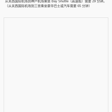
从关西国际机场到神户机场乘坐 Bay Shuttle（高速船）需要 29 分钟。
（从关西国际机场到三宫乘坐豪华巴士或汽车需要 65 分钟）