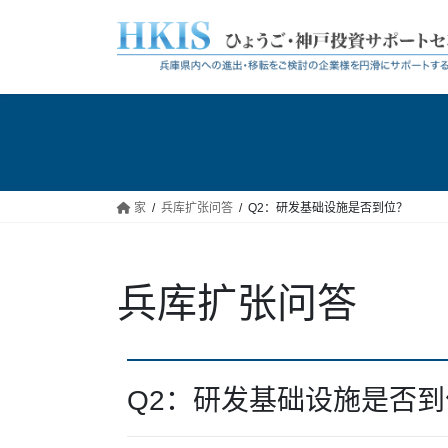
跳
跳
到
至
内
导
容
航
家
兵库扩张问答
Q2：研发基础设施是否到位？
兵库扩张问答
Q2：研发基础设施是否到