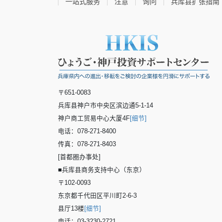
一站式服务
注意
询问
兵库县扩张指南
〒651-0083
兵库县神户市中央区滨边通5-1-14
神户商工贸易中心大厦4F
[细节]
电话：078-271-8400
传真：078-271-8403
[首都圈办事处]
■兵库县商务支持中心（东京）
〒102-0093
东京都千代田区平川町2-6-3
县厅13楼
[细节]
电话：03-3230-2721