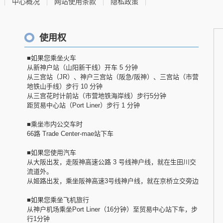
中心概况
网站使用条款
隐私政策
使用权
■如果您乘坐火车
从新神户站（山阳新干线）开车 5 分钟
从三宫站（JR）、神户三宫站（阪急/阪神）、三宫站（市营
地铁山手线）步行 10 分钟
从三宫花时计前站（市营地铁海岸线）步行5分钟
距贸易中心站（Port Liner）步行 1 分钟
■乘坐市内公交车时
66路 Trade Center-mae站下车
■如果您使用汽车
从大阪出发，走阪神高速公路 3 号线神户线，就在生田川交
流道外。
从姬路出发，乘坐阪神高速3号线神户线，就在京桥立交旁边
■如果您乘坐飞机旅行
从神户机场乘坐Port Liner（16分钟）至贸易中心站下车，步
行1分钟