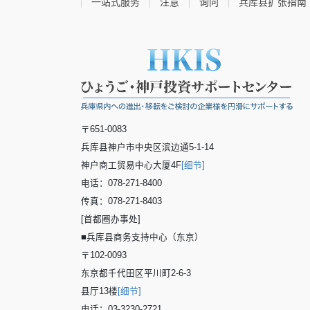
一站式服务
注意
询问
兵库县扩张指南
〒651-0083
兵库县神户市中央区滨边通5-1-14
神户商工贸易中心大厦4F
[细节]
电话：078-271-8400
传真：078-271-8403
[首都圈办事处]
■兵库县商务支持中心（东京）
〒102-0093
东京都千代田区平川町2-6-3
县厅13楼
[细节]
电话：03-3230-2721