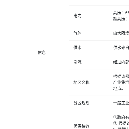
高压：66
电力
超高压：
气体
由大阪
供水
供水来
信息
引流
经过内
根据该
地区名称
产业集
地点。
分区规划
一般工
①政府
② 根据
优惠待遇