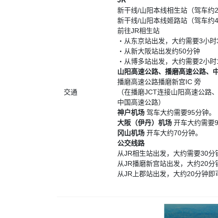
JR
新干线/山阳本线相生站（驾车约2
新干线/山阳本线姬路站（驾车约4
前往JR相生站
・从东京站出发，大约需要3小时
・从新大阪站出发约50分钟
・从博多站出发，大约需要2小时
山阳高速公路、播磨高速公路、
播磨高速公路播磨新宫IC 旁
交通
（在播磨JCT连接山阳高速公路、
中国高速公路）
神户机场
驾车大约需要95分钟。
大阪（伊丹）机场
开车大约需要9
冈山机场
开车大约70分钟。
公交线路
从JR相生站出发，大约需要30分
从JR播磨新宫站出发，大约20
从JR上郡站出发，大约20分钟即