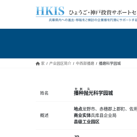
跳
跳
到
至
内
导
容
航
家
产业园区简介
中西部播磨
播磨科学园城
针刺
马
姓名
播种
抛光
科学园城
地点
龙野市、赤穗郡上郡町、佐
概述
商业实体
兵库县企业局
县级工业园区