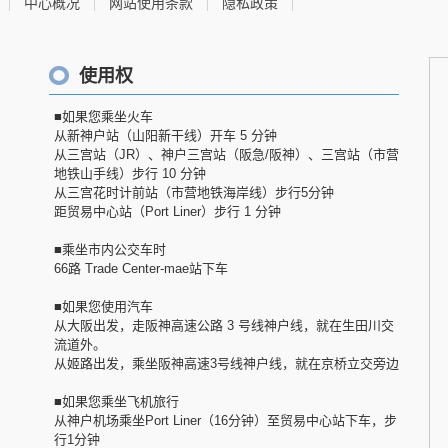
中心概况
网站使用条款
隐私政策
使用权
■如果您乘坐火车
从新神户站（山阳新干线）开车 5 分钟
从三宫站（JR）、神户三宫站（阪急/阪神）、三宫站（市营
地铁山手线）步行 10 分钟
从三宫花时计前站（市营地铁海岸线）步行5分钟
距贸易中心站（Port Liner）步行 1 分钟
■乘坐市内公交车时
66路 Trade Center-mae站下车
■如果您使用汽车
从大阪出发，走阪神高速公路 3 号线神户线，就在生田川交
流道外。
从姬路出发，乘坐阪神高速3号线神户线，就在京桥立交旁边
■如果您乘坐飞机旅行
从神户机场乘坐Port Liner（16分钟）至贸易中心站下车，步
行1分钟