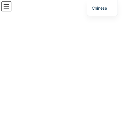
跳
跳
Chinese
到
至
内
导
容
航
（暂定）朝戈市圣托工业园
家
东、北播磨地区
（暂定）朝戈市圣托工业园
（暂定）朝戈市圣托工业园
该工业园区位于被称为“天空之城”的武田城遗址脚下，交通便利，距
离北近畿丰冈高速公路和坂田高速公路交汇的和田山枢纽站约 3 公
里。