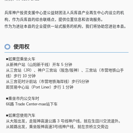
兵库神户投资支援中心是公益财团法人兵库县产业再生中心内设立的机
构，作为兵库县的综合联络点，提供位置信息和咨询服务。
作为为进驻本县的企业提供一站式服务的机构，我们将协助您进驻本县。
使用权
■如果您乘坐火车
从新神户站（山阳新干线）开车 5 分钟
从三宫站（JR）、神户三宫站（阪急/阪神）、三宫站（市营地铁山手
线）步行 10 分钟
从三宫花时计前站（市营地铁海岸线）步行5分钟
距贸易中心站（Port Liner）步行 1 分钟
■乘坐市内公交车时
66路 Trade Center-mae站下车
■如果您使用汽车
从大阪出发，走阪神高速公路 3 号线神户线，就在生田川交流道外。
从姬路出发，乘坐阪神高速3号线神户线，就在京桥立交旁边