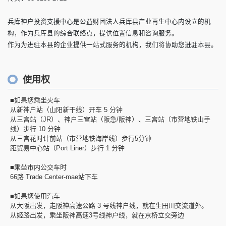
兵库神户投资支援中心是公益财团法人兵库县产业再生中心内设立的机
构，作为兵库县的综合联络点，提供位置信息和咨询服务。
作为为进驻本县的企业提供一站式服务的机构，我们将协助您进驻本县。
使用权
■如果您乘坐火车
从新神户站（山阳新干线）开车 5 分钟
从三宫站（JR）、神户三宫站（阪急/阪神）、三宫站（市营地铁山手
线）步行 10 分钟
从三宫花时计前站（市营地铁海岸线）步行5分钟
距贸易中心站（Port Liner）步行 1 分钟
■乘坐市内公交车时
66路 Trade Center-mae站下车
■如果您使用汽车
从大阪出发，走阪神高速公路 3 号线神户线，就在生田川交流道外。
从姬路出发，乘坐阪神高速3号线神户线，就在京桥立交旁边