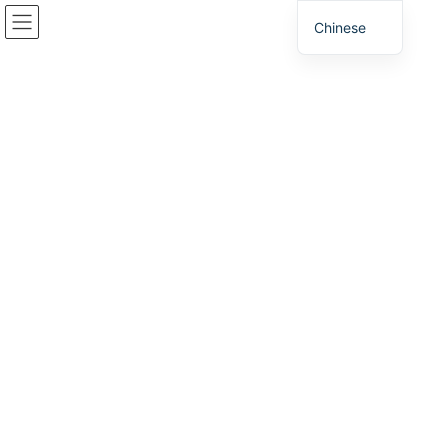
跳
跳
Chinese
到
至
内
导
容
航
事件
家
事件
2026年7月24日
事件
兵库县商业支援中心东京分部参加了“2026年商
业选址博览会”！
“2026企业选址博览会”是日本国内规模最大的企业选址专业展览会
之一，今年共有来自日本各地的58家企业（机构）参展。许多企业
参观了我们的展位，我们也了解到了兵库县的投资环境以及县政府
和市町村提供的企业选址补贴政策。[…]