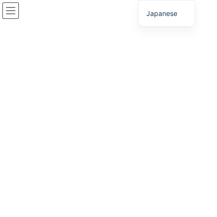
コ
ナ
Japanese
ン
ビ
テ
ゲ
ン
ー
イベント
ツ
シ
へ
ョ
ス
ン
HOME
イベント
キ
に
ッ
移
プ
動
2026年7月24日
イベント
兵庫県ビジネスサポートセンター・東京は、
「企業立地フェア2026」に出展しました！
「企業立地フェア2026」は、企業立地を専門とする国内最大級の
展示会で、今年は全国から58社（団体）が出展しました。当ブー
スにも多くの企業の皆様にお立ち寄りいただき、兵庫県の投資環
境や、県・市町による企業立地補助金などを […]