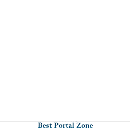
公益财团法人兵库县产业再生中心
兵库县产业劳动部地方产业配置课
兵库县企业局
兵库县土地开发公司
神户市商务拓展综合基地
神户医疗产业城