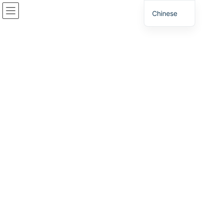
跳
跳
Chinese
到
至
内
导
容
航
平野西地区工业区
家
东、北播磨地区
平野西地区工业区
平野西地区工业区
在平野西地区，我们将与当地居民合作，促进对原野间川河床及其
周边地区的土地利用，充分利用广域交通网络，特别是其位于广域
合作轴线上的位置以及靠近交通枢纽的优势。