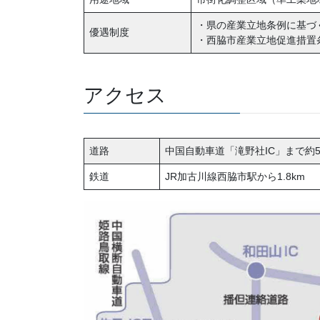
・県の産業立地条例に基づ
優遇制度
・西脇市産業立地促進措置
アクセス
道路
中国自動車道「滝野社IC」まで約5
鉄道
JR加古川線西脇市駅から1.8km