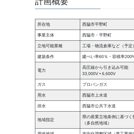
計画概要
所在地
西脇市平野町
事業主体
西脇市・平野町
立地可能業種
工場・物流倉庫など（予定
建築条件
建ぺい率60％・容積率200
高圧線から引き込み可能
電力
33,000V • 6,600V
ガス
プロパンガス
用水
西脇市上水道
排水
西脇市公共下水道
県の産業立地条例に基づく
地域指定
（多自然地域）
用途地域
市街化調整区域（準工業地