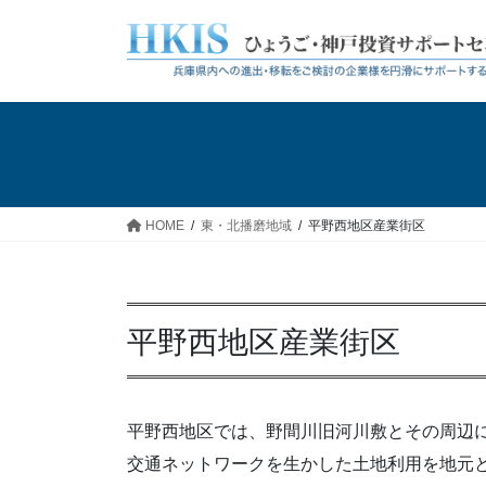
コ
ナ
ン
ビ
テ
ゲ
ン
ー
ツ
シ
へ
ョ
ス
ン
キ
に
ッ
移
HOME
東・北播磨地域
平野西地区産業街区
プ
動
平野西地区産業街区
平野西地区では、野間川旧河川敷とその周辺に
交通ネットワークを生かした土地利用を地元