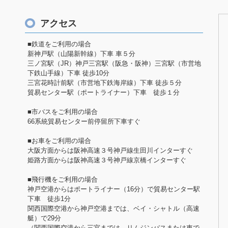
アクセス
■鉄道をご利用の場合
新神戸駅（山陽新幹線）下車 車５分
三ノ宮駅（JR）神戸三宮駅（阪急・阪神）三宮駅（市営地
下鉄山手線）下車 徒歩10分
三宮花時計前駅（市営地下鉄海岸線）下車 徒歩５分
貿易センター駅（ポートライナー）下車 徒歩１分
■市バスをご利用の場合
66系統貿易センター前停留所下車すぐ
■お車をご利用の場合
大阪方面からは阪神高速３号神戸線生田川インターすぐ
姫路方面からは阪神高速３号神戸線京橋インターすぐ
■飛行機をご利用の場合
神戸空港からはポートライナー（16分）で貿易センター駅
下車 徒歩1分
関西国際空港から神戸空港までは、ベイ・シャトル（高速
艇）で29分
（関西国際空港から三宮までは、リムジンバスまたは車で