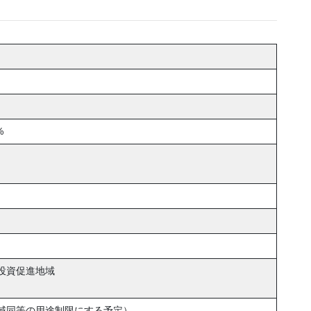
）
%
投資促進地域
域同等の用途制限にする予定）