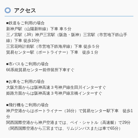
アクセス
■鉄道をご利用の場合
新神戸駅（山陽新幹線）下車 車５分
三ノ宮駅（JR）神戸三宮駅（阪急・阪神）三宮駅（市営地下鉄山手
線）下車 徒歩10分
三宮花時計前駅（市営地下鉄海岸線）下車 徒歩５分
貿易センター駅（ポートライナー）下車 徒歩１分
■市バスをご利用の場合
66系統貿易センター前停留所下車すぐ
■お車をご利用の場合
大阪方面からは阪神高速３号神戸線生田川インターすぐ
姫路方面からは阪神高速３号神戸線京橋インターすぐ
■飛行機をご利用の場合
神戸空港からはポートライナー（16分）で貿易センター駅下車 徒歩1
分
関西国際空港から神戸空港までは、ベイ・シャトル（高速艇）で29分
（関西国際空港から三宮までは、リムジンバスまたは車で65分）