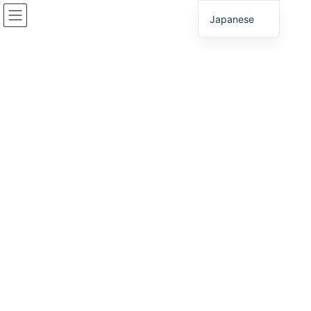
コ
ナ
Japanese
ン
ビ
テ
ゲ
ン
ー
ウェブサイト利用規約
ツ
シ
へ
ョ
ス
ン
HOME
ウェブサイト利用規約
キ
に
ッ
移
プ
動
本規約は、「ひょうご・神戸投資サポートセンター」（以下、
「本サイト」という）が提供するコンテンツ（以下、「本コン
テンツ」という）、またはダウンロードされた本コンテンツの
複製物、及び本コンテンツのプリントアウトの使用条件を定め
るものです。
以下の使用条件に、お客様が完全にご同意いただけるときの
み、本コンテンツをご利用いただけます。以下の使用条件をよ
くお読みになり、本サイト及び本コンテンツをご利用くださ
い。