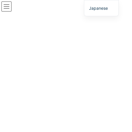
コ
ナ
Japanese
ン
ビ
テ
ゲ
ン
ー
中・西播磨
ツ
シ
へ
ョ
ス
ン
HOME
産業団地のご紹介
中・西播磨
キ
に
ッ
移
プ
動
地域情報・中・西播磨