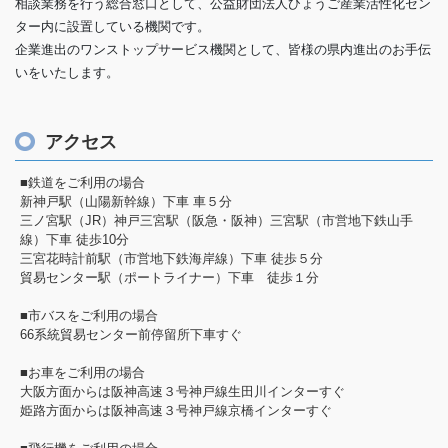
相談業務を行う総合窓口として、公益財団法人ひょうご産業活性化セン
ター内に設置している機関です。
企業進出のワンストップサービス機関として、皆様の県内進出のお手伝
いをいたします。
アクセス
■鉄道をご利用の場合
新神戸駅（山陽新幹線）下車 車５分
三ノ宮駅（JR）神戸三宮駅（阪急・阪神）三宮駅（市営地下鉄山手
線）下車 徒歩10分
三宮花時計前駅（市営地下鉄海岸線）下車 徒歩５分
貿易センター駅（ポートライナー）下車 徒歩１分
■市バスをご利用の場合
66系統貿易センター前停留所下車すぐ
■お車をご利用の場合
大阪方面からは阪神高速３号神戸線生田川インターすぐ
姫路方面からは阪神高速３号神戸線京橋インターすぐ