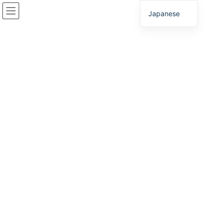
コ
ナ
Japanese
ン
ビ
テ
ゲ
ン
ー
お問い合わせ
ツ
シ
へ
ョ
ス
ン
HOME
お問い合わせ
キ
に
ッ
移
プ
動
兵庫県の用地情報は、下記のお問い合わせフォームよりお気軽に
お問合せください。
お客様のニーズに合わせてサポートいたします。
ＦＡＸでのお問合せをご希望の方
お問合せシート（ＰＤＦ）
をダウンロードの上、078-271-8403ま
でどうぞ。
電話でのお問い合わせをご希望の方
078-271-8400までどうぞ。