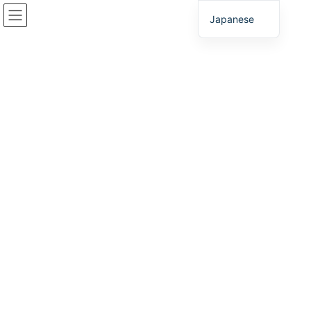
コ
ナ
Japanese
ン
ビ
テ
ゲ
ン
ー
クイックコンタクト
ツ
シ
へ
ョ
ス
ン
HOME
クイックコンタクト
キ
に
ッ
移
プ
動
078-271-8400
産業用地、工業団地、オフィス移転のご相談はすべて我々にお任
せください！