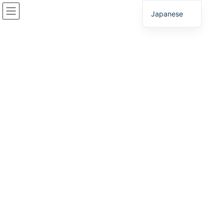
コ
ナ
Japanese
ン
ビ
テ
ゲ
ン
ー
西笠原町地区
ツ
シ
へ
ョ
ス
ン
HOME
東・北播磨地域
西笠原町地区
キ
に
ッ
移
プ
動
西笠原町地区
現在、本地区において民間事業者による産業用地整備を計画して
います。
加西市南部の国道沿いに位置する本地区は、近隣都市部から通勤
圏内であることや、山陽自動車道・加古川北ICにもアクセスしや
すいなど、交通利便性の良い場所となっています。