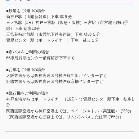
■鉄道をご利用の場合
新神戸駅（山陽新幹線）下車 車５分
三ノ宮駅（JR）神戸三宮駅（阪急・阪神）三宮駅（市営地下鉄山手
線）下車 徒歩10分
三宮花時計前駅（市営地下鉄海岸線）下車 徒歩５分
貿易センター駅（ポートライナー）下車 徒歩１分
■市バスをご利用の場合
66系統貿易センター前停留所下車すぐ
■お車をご利用の場合
大阪方面からは阪神高速３号神戸線生田川インターすぐ
姫路方面からは阪神高速３号神戸線京橋インターすぐ
■飛行機をご利用の場合
神戸空港からはポートライナー（16分）で貿易センター駅下車 徒歩1
分
関西国際空港から神戸空港までは、ベイ・シャトル（高速艇）で29分
（関西国際空港から三宮までは、リムジンバスまたは車で65分）