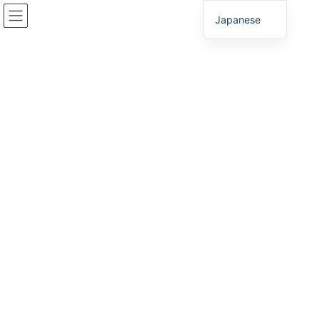
コ
ナ
Japanese
ン
ビ
テ
ゲ
ン
ー
寺内ランプ周辺地区産業街区
ツ
シ
へ
ョ
ス
ン
HOME
産業団地のご紹介
東・北播磨
寺内ランプ周辺地区産業街区
キ
に
ッ
移
プ
動
寺内ランプ周辺地区産業街区
令和８年春に国道１７５号西脇北バイパスが全線開通します。そ
の開通に合わせて、土地利用を推進します。
中国自動車「滝野社IC」から約８km、車で10分の位置にありま
す。
寺内ランプ周辺には、運動公園である西脇公園、総合公園である
へそ公園などの都市公園、天神池スポーツセンター、道の駅など
があり、人が集まる地域となっています。