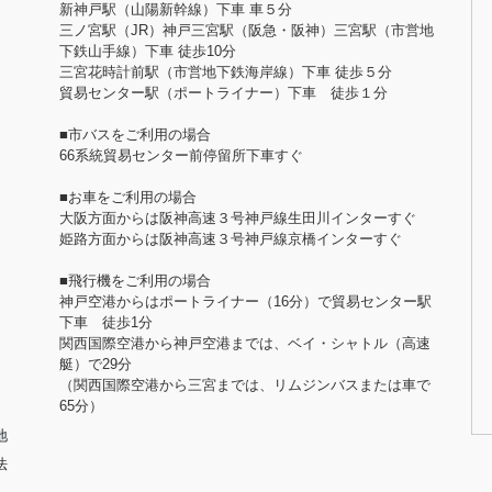
新神戸駅（山陽新幹線）下車 車５分
三ノ宮駅（JR）神戸三宮駅（阪急・阪神）三宮駅（市営地
下鉄山手線）下車 徒歩10分
三宮花時計前駅（市営地下鉄海岸線）下車 徒歩５分
貿易センター駅（ポートライナー）下車 徒歩１分
■市バスをご利用の場合
66系統貿易センター前停留所下車すぐ
■お車をご利用の場合
大阪方面からは阪神高速３号神戸線生田川インターすぐ
姫路方面からは阪神高速３号神戸線京橋インターすぐ
■飛行機をご利用の場合
神戸空港からはポートライナー（16分）で貿易センター駅
下車 徒歩1分
関西国際空港から神戸空港までは、ベイ・シャトル（高速
艇）で29分
（関西国際空港から三宮までは、リムジンバスまたは車で
65分）
地
法