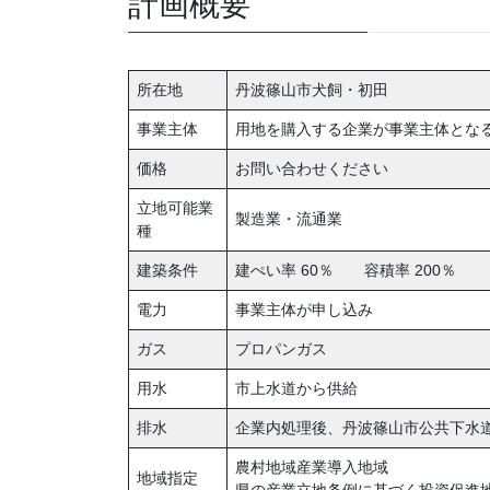
計画概要
所在地
丹波篠山市犬飼・初田
事業主体
用地を購入する企業が事業主体とな
価格
お問い合わせください
立地可能業
製造業・流通業
種
建築条件
建ぺい率 60％ 容積率 200％
電力
事業主体が申し込み
ガス
プロパンガス
用水
市上水道から供給
排水
企業内処理後、丹波篠山市公共下水
農村地域産業導入地域
地域指定
県の産業立地条例に基づく投資促進