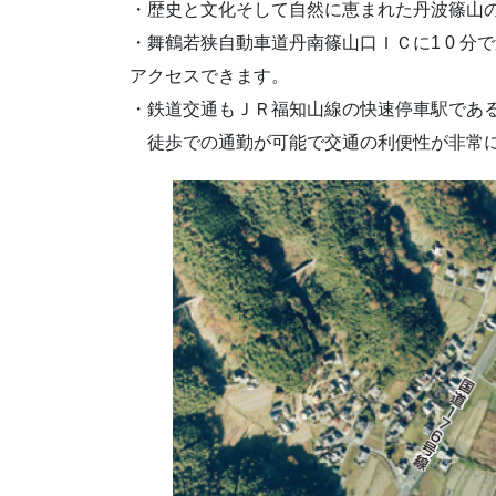
・歴史と文化そして自然に恵まれた丹波篠山
・舞鶴若狭自動車道丹南篠山口ＩＣに1 0 分
アクセスできます。
・鉄道交通もＪＲ福知山線の快速停車駅であ
徒歩での通勤が可能で交通の利便性が非常