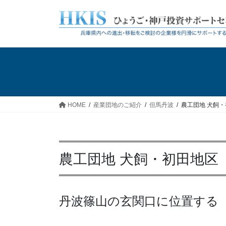
コ
ナ
ン
ビ
テ
ゲ
ン
ー
ツ
シ
へ
ョ
ス
ン
キ
に
ッ
移
HOME
産業団地のご紹介
但馬丹波
農工団地 犬飼
プ
動
農工団地 犬飼・初田地区
丹波篠山の玄関口に位置する