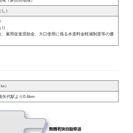
なし）
り
あり
金、雇用促進奨励金、大口使用に係る水道料金軽減制度等の優
３㎞）
矢代駅より0.6km