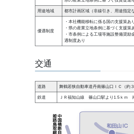
用途地域
都市計画区域（非線引き、用途指定
・本社機能移転に係る国の支援策あ
・県の産業立地条例に基づく支援策
優遇制度
・市条例による工場等施設整備奨励
遇制度あり
交通
道路
舞鶴若狭自動車道丹南篠山口ＩＣ（約
鉄道
ＪＲ福知山線 篠山口駅より1.5ｋｍ 南