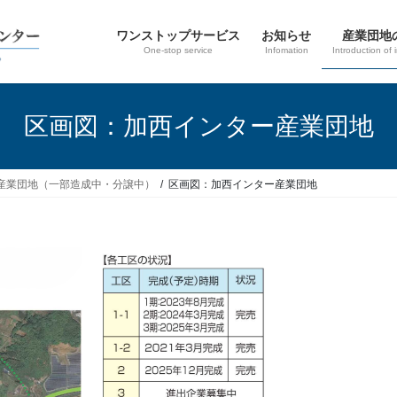
ワンストップサービス
お知らせ
産業団地
One-stop service
Infomation
Introduction of 
区画図：加西インター産業団地
産業団地（一部造成中・分譲中）
区画図：加西インター産業団地