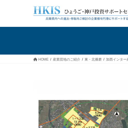
コ
ナ
ン
ビ
テ
ゲ
ン
ー
ツ
シ
へ
ョ
ス
ン
キ
に
ッ
移
HOME
産業団地のご紹介
東・北播磨
加西インター
プ
動