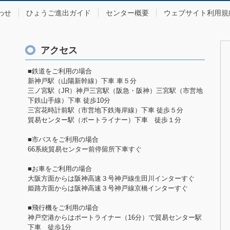
わせ
ひょうご進出ガイド
センター概要
ウェブサイト利用規
アクセス
■鉄道をご利用の場合
新神戸駅（山陽新幹線）下車 車５分
三ノ宮駅（JR）神戸三宮駅（阪急・阪神）三宮駅（市営地
下鉄山手線）下車 徒歩10分
三宮花時計前駅（市営地下鉄海岸線）下車 徒歩５分
貿易センター駅（ポートライナー）下車 徒歩１分
■市バスをご利用の場合
66系統貿易センター前停留所下車すぐ
■お車をご利用の場合
大阪方面からは阪神高速３号神戸線生田川インターすぐ
姫路方面からは阪神高速３号神戸線京橋インターすぐ
■飛行機をご利用の場合
神戸空港からはポートライナー（16分）で貿易センター駅
下車 徒歩1分